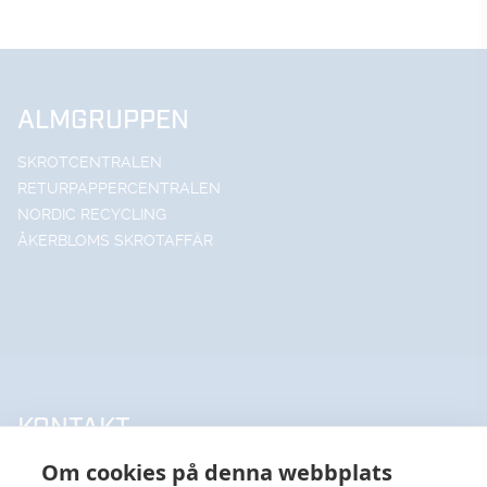
ALMGRUPPEN
SKROTCENTRALEN
RETURPAPPERCENTRALEN
NORDIC RECYCLING
ÅKERBLOMS SKROTAFFÄR
KONTAKT
Om cookies på denna webbplats
UPPSALA HANDELSSTÅL AB