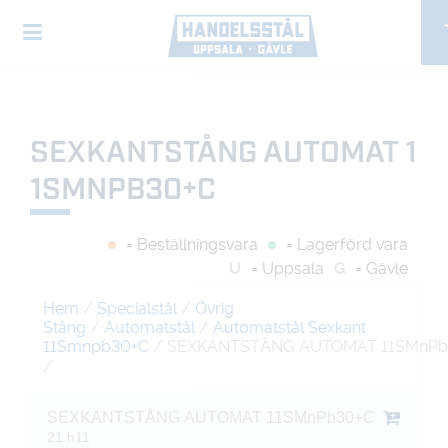
SEXKANTSTÅNG AUTOMAT 1
1SMNPB30+C
= Beställningsvara
= Lagerförd vara
U
= Uppsala
G
= Gävle
Hem
/
Specialstål
/
Övrig
Stång
/
Automatstål
/
Automatstål Sexkant
11Smnpb30+C
/ SEXKANTSTÅNG AUTOMAT 11SMnPb
/
SEXKANTSTÅNG AUTOMAT 11SMnPb30+C
21 h11