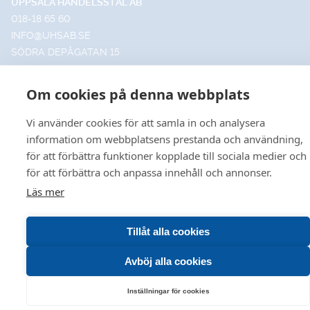
UPPSALA HANDELSSTÅL AB
018-18 65 60
INFO@UHSAB.SE
SÖDRA DEPÅGATAN 15
SE-754 54 UPPSALA
HANDELSSTÅL I GÄVLE AB
Om cookies på denna webbplats
026-495 99 00
INFO@HANDELSSTALGAVLE.SE
Vi använder cookies för att samla in och analysera
TRUTVÄGEN 4
information om webbplatsens prestanda och användning,
803 09 GÄVLE
för att förbättra funktioner kopplade till sociala medier och
för att förbättra och anpassa innehåll och annonser.
Läs mer
VÅR HEMSIDA ANVÄNDER COOKIES FÖR FÖRBÄTTRA
© 2026 Uppsala • Gävle
Tillåt alla cookies
Leveransvillkor
•
Försäljningsvillkor
•
Produktkataloger
ANVÄNDBARHET OCH ÖKAD RELEVANS INOM
MARKNADSFÖRING FÖR DIG. VILL DU LÄSA OM HUR VI
Avböj alla cookies
HANTERAR COOKIES KAN DU GÖRA DET
HÄR
.
Inställningar för cookies
DET ÄR OK!