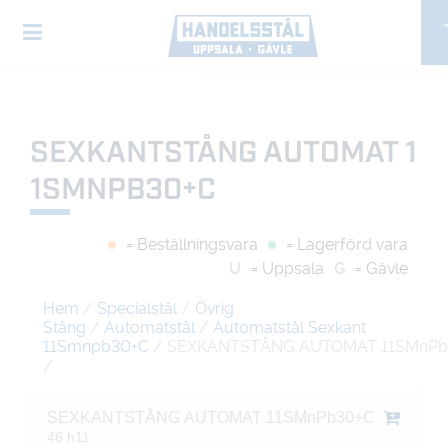
SEXKANTSTÅNG AUTOMAT 1
1SMNPB30+C
= Beställningsvara
= Lagerförd vara
U
= Uppsala
G
= Gävle
Hem
/
Specialstål
/
Övrig
Stång
/
Automatstål
/
Automatstål Sexkant
11Smnpb30+C
/ SEXKANTSTÅNG AUTOMAT 11SMnPb
/
SEXKANTSTÅNG AUTOMAT 11SMnPb30+C
46 h11