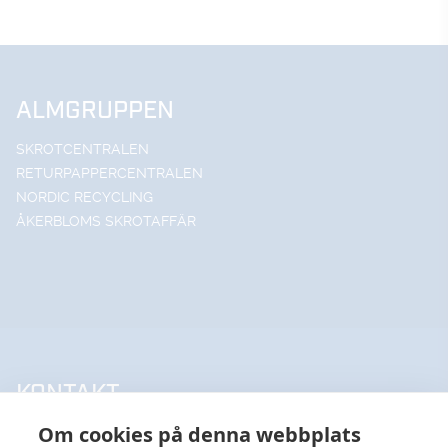
ALMGRUPPEN
SKROTCENTRALEN
RETURPAPPERCENTRALEN
NORDIC RECYCLING
ÅKERBLOMS SKROTAFFÄR
KONTAKT
Om cookies på denna webbplats
UPPSALA HANDELSSTÅL AB