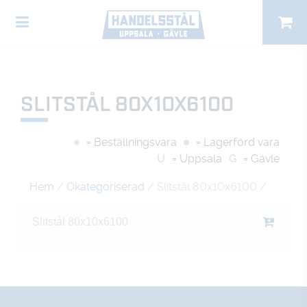
SLITSTÅL 80X10X6100
= Beställningsvara
= Lagerförd vara
U
= Uppsala
G
= Gävle
Hem
/
Okategoriserad
/ Slitstål 80x10x6100
/
Slitstål 80x10x6100