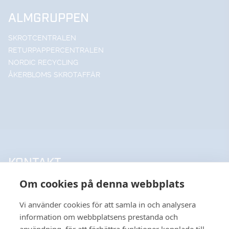
ALMGRUPPEN
SKROTCENTRALEN
RETURPAPPERCENTRALEN
NORDIC RECYCLING
ÅKERBLOMS SKROTAFFÄR
KONTAKT
Om cookies på denna webbplats
UPPSALA HANDELSSTÅL AB
018-18 65 60
Vi använder cookies för att samla in och analysera
INFO@UHSAB.SE
information om webbplatsens prestanda och
SÖDRA DEPÅGATAN 15