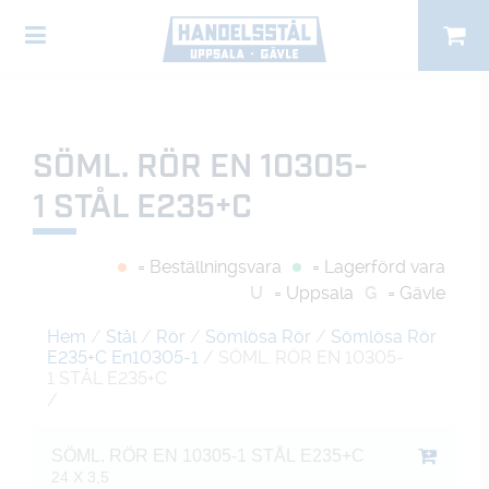
SÖML. RÖR EN 10305-
1 STÅL E235+C
= Beställningsvara
= Lagerförd vara
U
= Uppsala
G
= Gävle
Hem
/
Stål
/
Rör
/
Sömlösa Rör
/
Sömlösa Rör
E235+C En10305-1
/ SÖML. RÖR EN 10305-
1 STÅL E235+C
/
SÖML. RÖR EN 10305-1 STÅL E235+C
24 X 3,5