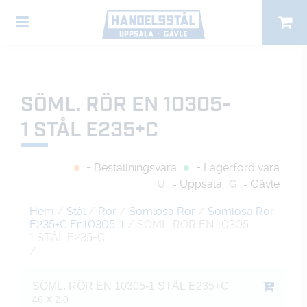
SÖML. RÖR EN 10305-
1 STÅL E235+C
= Beställningsvara
= Lagerförd vara
U
= Uppsala
G
= Gävle
Hem
/
Stål
/
Rör
/
Sömlösa Rör
/
Sömlösa Rör
E235+C En10305-1
/ SÖML. RÖR EN 10305-
1 STÅL E235+C
/
SÖML. RÖR EN 10305-1 STÅL E235+C
46 X 2,0