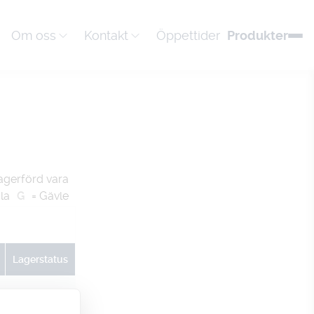
Om oss
Kontakt
Öppettider
Produkter
agerförd vara
la
G
= Gävle
Lagerstatus
U
G