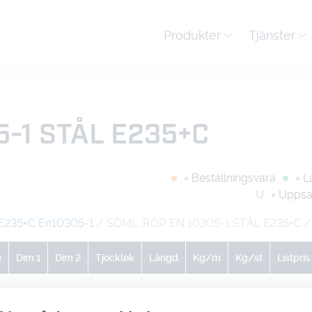
Produkter
Tjänster
5-1 STÅL E235+C
= Beställningsvara
= L
U
= Uppsa
E235+C En10305-1
/ SÖML. RÖR EN 10305-1 STÅL E235+C
/
g
Dim 1
Dim 2
Tjocklek
Längd
Kg/m
Kg/st
Listpris
0
0
0
1
7.18
7.18
-