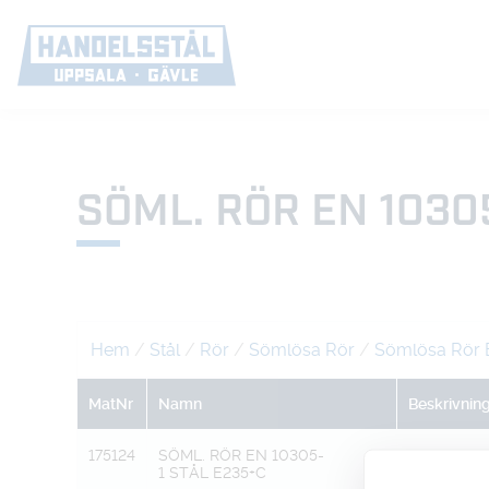
SÖML. RÖR EN 1030
Hem
/
Stål
/
Rör
/
Sömlösa Rör
/
Sömlösa Rör 
MatNr
Namn
Beskrivnin
175124
SÖML. RÖR EN 10305-
100 X 3,0
1 STÅL E235+C