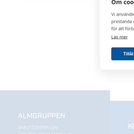
Om coo
Vi använde
prestanda o
för att för
Läs mer
Tillå
ALMGRUPPEN
K
SKROTCENTRALEN