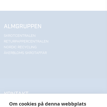
ALMGRUPPEN
SKROTCENTRALEN
RETURPAPPERCENTRALEN
NORDIC RECYCLING
ÅKERBLOMS SKROTAFFÄR
KONTAKT
Om cookies på denna webbplats
UPPSALA HANDELSSTÅL AB