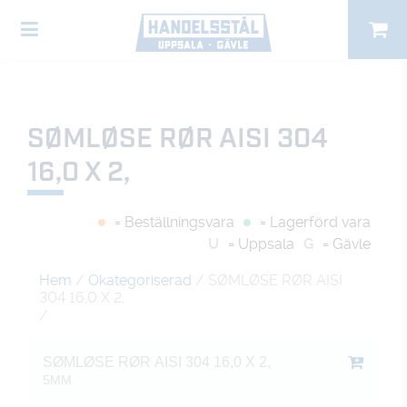
SØMLØSE RØR AISI 304
16,0 X 2,
= Beställningsvara
= Lagerförd vara
U
= Uppsala
G
= Gävle
Hem
/
Okategoriserad
/ SØMLØSE RØR AISI
304 16,0 X 2,
/
SØMLØSE RØR AISI 304 16,0 X 2,
5MM