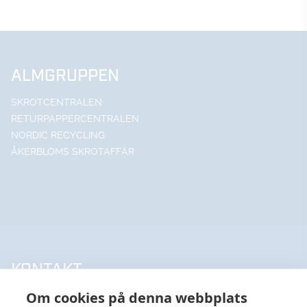
ALMGRUPPEN
SKROTCENTRALEN
RETURPAPPERCENTRALEN
NORDIC RECYCLING
ÅKERBLOMS SKROTAFFÄR
KONTAKT
Om cookies på denna webbplats
UPPSALA HANDELSSTÅL AB