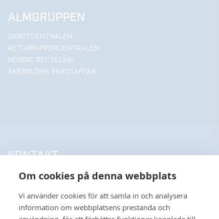
ALMGRUPPEN
SKROTCENTRALEN
RETURPAPPERCENTRALEN
NORDIC RECYCLING
ÅKERBLOMS SKROTAFFÄR
KONTAKT
Om cookies på denna webbplats
UPPSALA HANDELSSTÅL AB
018-18 65 60
Vi använder cookies för att samla in och analysera
INFO@UHSAB.SE
information om webbplatsens prestanda och
SÖDRA DEPÅGATAN 15