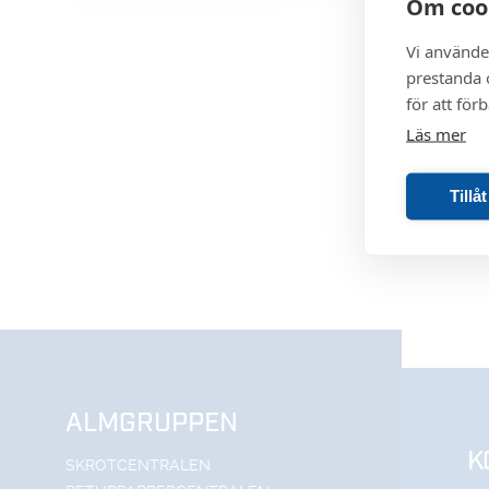
Om coo
Vi använde
prestanda o
för att för
Läs mer
Tillå
ALMGRUPPEN
K
SKROTCENTRALEN