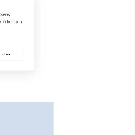
tsens
 medier och
 cookies