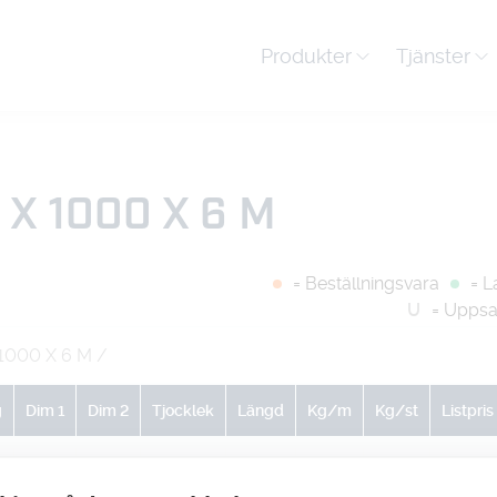
Produkter
Tjänster
X 1000 X 6 M
= Beställningsvara
= L
U
= Uppsa
1000 X 6 M
/
g
Dim 1
Dim 2
Tjocklek
Längd
Kg/m
Kg/st
Listpris
0
0
0
0
0
101
-