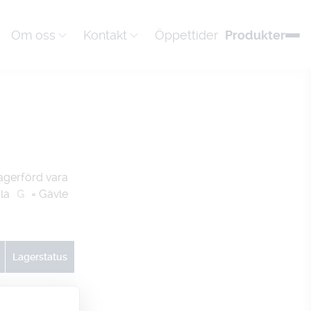
Om oss
Kontakt
Öppettider
Produkter
agerförd vara
la
G
= Gävle
Lagerstatus
U
G