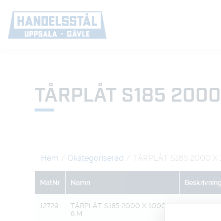
TÅRPLÅT S185 2000 
Hem
/
Okategoriserad
/ TÅRPLÅT S185 2000 X 
MatNr
Namn
Beskrivnin
12729
TÅRPLÅT S185 2000 X 1000 X
M
6 M