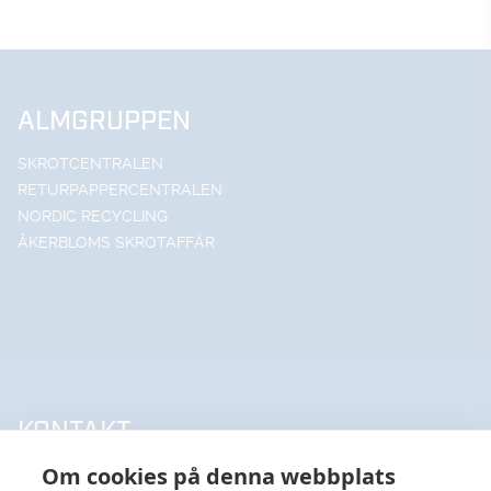
ALMGRUPPEN
SKROTCENTRALEN
RETURPAPPERCENTRALEN
NORDIC RECYCLING
ÅKERBLOMS SKROTAFFÄR
KONTAKT
Om cookies på denna webbplats
UPPSALA HANDELSSTÅL AB