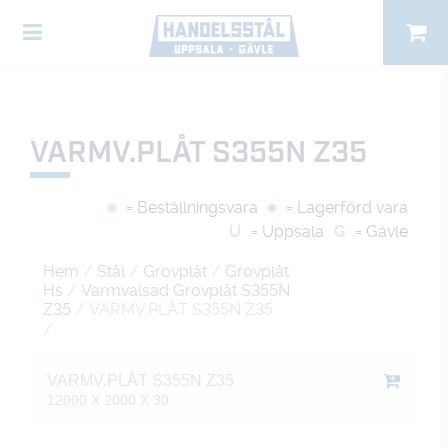
VARMV.PLÅT S355N Z35
= Beställningsvara
= Lagerförd vara
U
= Uppsala
G
= Gävle
Hem
/
Stål
/
Grovplåt
/
Grovplåt
Hs
/
Varmvalsad Grovplåt S355N
Z35
/ VARMV.PLÅT S355N Z35
/
VARMV.PLÅT S355N Z35
12000 X 2000 X 30