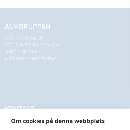
ALMGRUPPEN
SKROTCENTRALEN
RETURPAPPERCENTRALEN
NORDIC RECYCLING
ÅKERBLOMS SKROTAFFÄR
KONTAKT
Om cookies på denna webbplats
UPPSALA HANDELSSTÅL AB
018-18 65 60