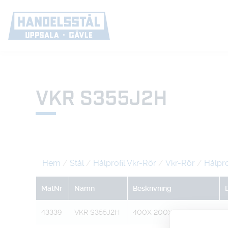
VKR S355J2H
Hem
/
Stål
/
Hålprofil Vkr-Rör
/
Vkr-Rör
/
Hålpro
MatNr
Namn
Beskrivning
43339
VKR S355J2H
400X 200X 12,5 A 12M