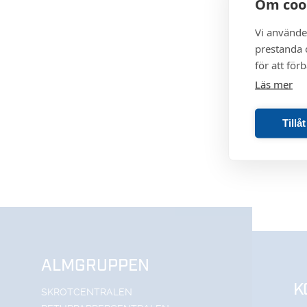
Om coo
Vi använde
prestanda o
för att för
Läs mer
Tillå
ALMGRUPPEN
K
SKROTCENTRALEN