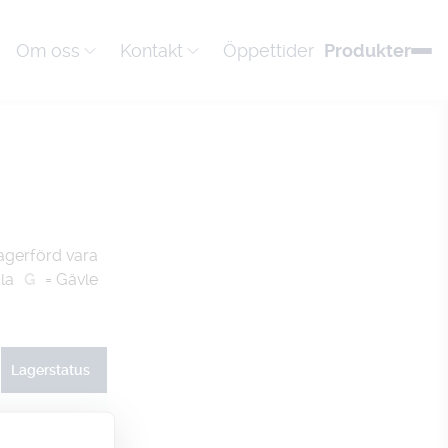
Om oss
Kontakt
Öppettider
Produkter
agerförd vara
la
G
= Gävle
Lagerstatus
U
G