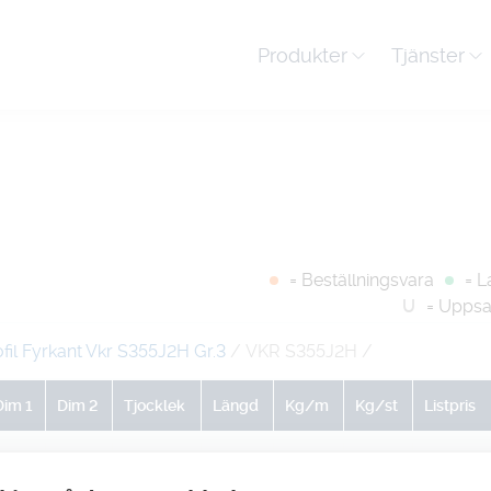
Produkter
Tjänster
= Beställningsvara
= L
U
= Uppsa
fil Fyrkant Vkr S355J2H Gr.3
/ VKR S355J2H
/
Dim 1
Dim 2
Tjocklek
Längd
Kg/m
Kg/st
Listpris
400
200
12.5
0
112
1352
-