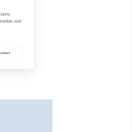
tsens
 medier och
 cookies