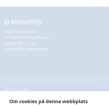
ALMGRUPPEN
SKROTCENTRALEN
RETURPAPPERCENTRALEN
NORDIC RECYCLING
ÅKERBLOMS SKROTAFFÄR
KONTAKT
Om cookies på denna webbplats
UPPSALA HANDELSSTÅL AB
018-18 65 60