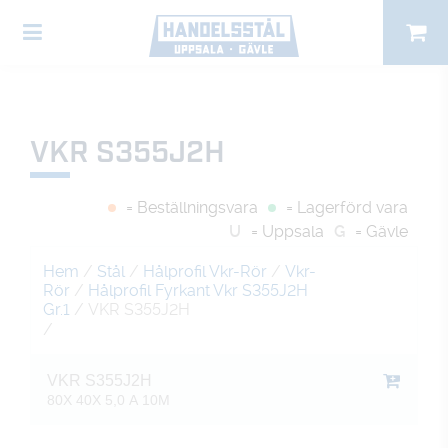
VKR S355J2H
= Beställningsvara
= Lagerförd vara
U
= Uppsala
G
= Gävle
Hem
/
Stål
/
Hålprofil Vkr-Rör
/
Vkr-
Rör
/
Hålprofil Fyrkant Vkr S355J2H
Gr.1
/ VKR S355J2H
/
VKR S355J2H
80X 40X 5,0 A 10M