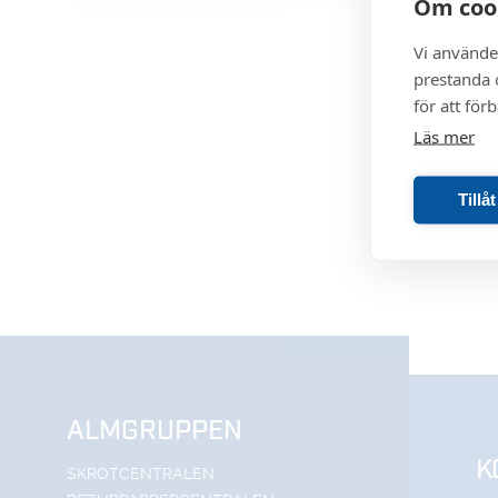
Om coo
Vi använde
prestanda o
för att för
Läs mer
Tillå
ALMGRUPPEN
K
SKROTCENTRALEN