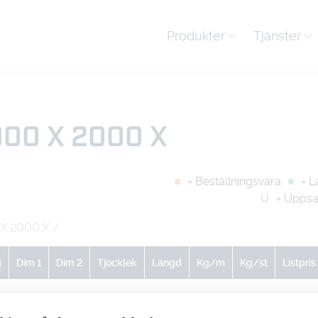
Produkter
Tjänster
000 X 2000 X
= Beställningsvara
= L
U
= Uppsa
 X 2000 X
/
g
Dim 1
Dim 2
Tjocklek
Längd
Kg/m
Kg/st
Listpris
0
0
0
0
0
1280
-