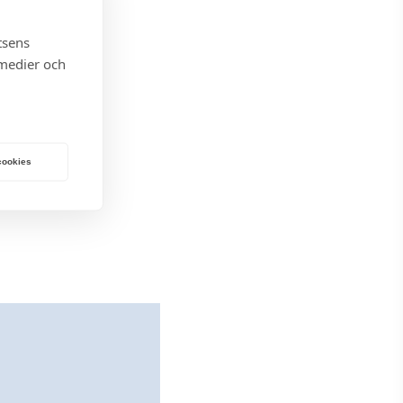
tsens
 medier och
 cookies