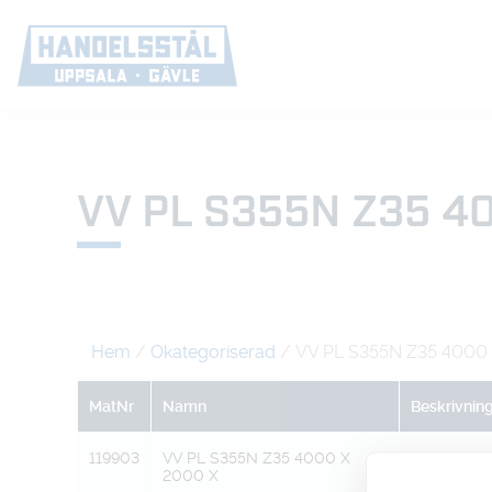
VV PL S355N Z35 4
Hem
/
Okategoriserad
/ VV PL S355N Z35 4000
MatNr
Namn
Beskrivnin
119903
VV PL S355N Z35 4000 X
20
2000 X