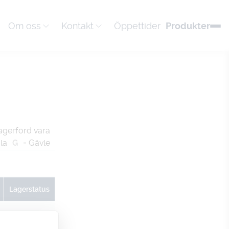
Om oss
Kontakt
Öppettider
Produkter
agerförd vara
la
G
= Gävle
Lagerstatus
U
G