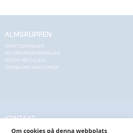
ALMGRUPPEN
SKROTCENTRALEN
RETURPAPPERCENTRALEN
NORDIC RECYCLING
ÅKERBLOMS SKROTAFFÄR
KONTAKT
Om cookies på denna webbplats
UPPSALA HANDELSSTÅL AB