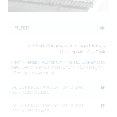
FILTER
= Beställningsvara
= Lagerförd vara
U
= Uppsala
G
= Gävle
Hem
/
Metall
/
Aluminium
/
Valsad Obehandlad
Plåt
/ Aluminium Durkplåt En5754 H244 Risgryn
Endast ett sökresultat
/
AL DURKPLÅT AW5754 H244 2-BAR
2500 X 1250 X 1,5/2,0
AL DURKPLÅT AW5754 H244 2-BAR
2500 X 1250 X 2,0/2,5