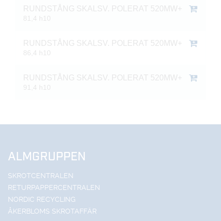
RUNDSTÅNG SKALSV. POLERAT 520MW+
81,4 h10
RUNDSTÅNG SKALSV. POLERAT 520MW+
86,4 h10
RUNDSTÅNG SKALSV. POLERAT 520MW+
91,4 h10
ALMGRUPPEN
SKROTCENTRALEN
RETURPAPPERCENTRALEN
NORDIC RECYCLING
ÅKERBLOMS SKROTAFFÄR