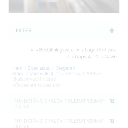
FILTER
= Beställningsvara
= Lagerförd vara
U
= Uppsala
G
= Gävle
Hem
/
Specialstål
/
Olegerad
Stång
/
Varmvalsat
/ Rundstång 520Mw+
Skalsvarvad+Polerad
Endast ett sökresultat
/
RUNDSTÅNG SKALSV. POLERAT 520MW+
41,0 h10
RUNDSTÅNG SKALSV. POLERAT 520MW+
46,0 h10