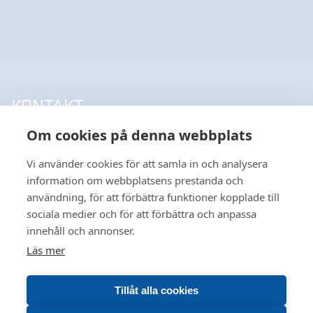
KONTAKT
Om cookies på denna webbplats
UPPSALA HANDELSSTÅL AB
018-18 65 60
Vi använder cookies för att samla in och analysera
INFO@UHSAB.SE
information om webbplatsens prestanda och
SÖDRA DEPÅGATAN 15
användning, för att förbättra funktioner kopplade till
SE-754 54 UPPSALA
sociala medier och för att förbättra och anpassa
HANDELSSTÅL I GÄVLE AB
innehåll och annonser.
026-495 99 00
Läs mer
INFO@HANDELSSTALGAVLE.SE
VÅR HEMSIDA ANVÄNDER COOKIES FÖR
TRUTVÄGEN 4
FÖRBÄTTRAD ANVÄNDBARHET OCH ÖKAD
803 09 GÄVLE
Tillåt alla cookies
RELEVANS INOM MARKNADSFÖRING FÖR DIG. VILL
DU LÄSA OM HUR VI HANTERAR COOKIES KAN DU