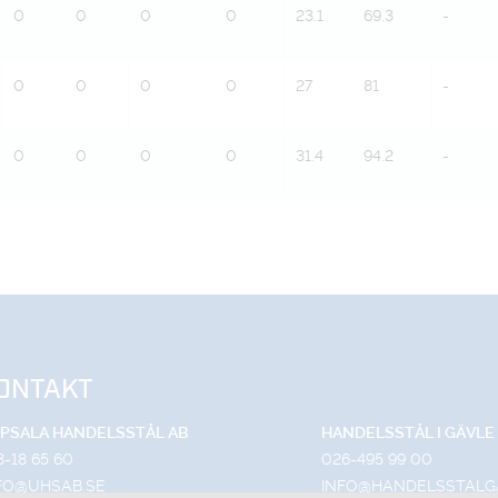
0
0
0
0
23.1
69.3
-
0
0
0
0
27
81
-
0
0
0
0
31.4
94.2
-
ONTAKT
PSALA HANDELSSTÅL AB
HANDELSSTÅL I GÄVLE
8-18 65 60
026-495 99 00
FO@UHSAB.SE
INFO@HANDELSSTALG