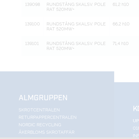
139098
RUNDSTÅNG SKALSV. POLE
61,2 h10
RAT 520MW+
139100
RUNDSTÅNG SKALSV. POLE
66,2 h10
RAT 520MW+
139101
RUNDSTÅNG SKALSV. POLE
71,4 h10
RAT 520MW+
ALMGRUPPEN
K
SKROTCENTRALEN
RETURPAPPERCENTRALEN
UP
NORDIC RECYCLING
01
ÅKERBLOMS SKROTAFFÄR
IN