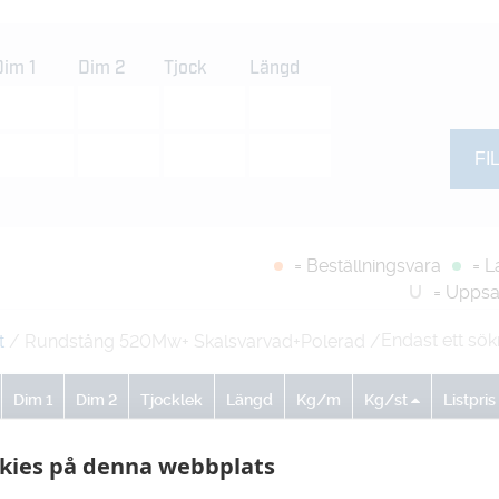
Dim 1
Dim 2
Tjock
Längd
= Beställningsvara
= L
U
= Uppsa
Endast ett sök
t
/ Rundstång 520Mw+ Skalsvarvad+Polerad
/
Dim 1
Dim 2
Tjocklek
Längd
Kg/m
Kg/st
Listpris
0
0
0
0
10.4
1
-
kies på denna webbplats