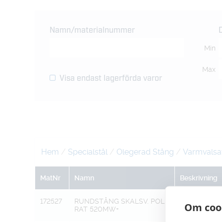
Namn/materialnummer
Min
Max
Visa endast lagerförda varor
Hem
/
Specialstål
/
Olegerad Stång
/
Varmvalsa
MatNr
Namn
Beskrivning
172527
RUNDSTÅNG SKALSV. POLE
41,0 h10
Om coo
RAT 520MW+