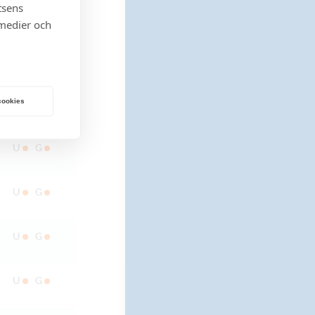
tsens
U
G
 medier och
U
G
 cookies
U
G
U
G
U
G
U
G
U
G