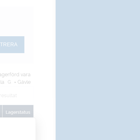
agerförd vara
la
G
= Gävle
resultat
Lagerstatus
U
G