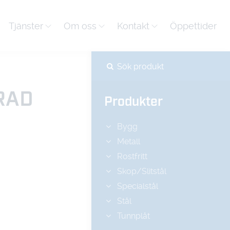
Tjänster
Om oss
Kontakt
Öppettider
RAD
Produkter
Bygg
Metall
Rostfritt
Skop/Slitstål
Specialstål
Stål
Tunnplåt