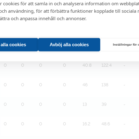
r cookies för att samla in och analysera information om webbpla
0
0
0
0
19.5
1
-
ch användning, för att förbättra funktioner kopplade till sociala
bättra och anpassa innehåll och annonser.
0
0
0
0
51.5
1
-
t alla cookies
Avböj alla cookies
Inställningar för
0
0
0
0
36
108
-
0
0
0
0
40.8
122.4
-
0
0
0
0
46
138
-
0
0
0
0
13
39
-
0
0
0
0
16.2
48.6
-