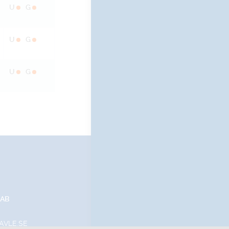
U
G
U
G
U
G
 AB
AVLE.SE