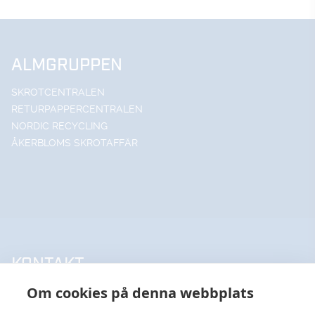
ALMGRUPPEN
SKROTCENTRALEN
RETURPAPPERCENTRALEN
NORDIC RECYCLING
ÅKERBLOMS SKROTAFFÄR
KONTAKT
Om cookies på denna webbplats
UPPSALA HANDELSSTÅL AB
018-18 65 60