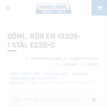
SÖML. RÖR EN 10305-
1 STÅL E235+C
= Beställningsvara
= Lagerförd vara
U
= Uppsala
G
= Gävle
Hem
/
Stål
/
Rör
/
Sömlösa Rör
/
Sömlösa
Kalldragna Rör En10305-1
E235+C
/ SÖML. RÖR EN 10305-1 STÅL E235+C
/
SÖML. RÖR EN 10305-1 STÅL E235+C
30 X 4